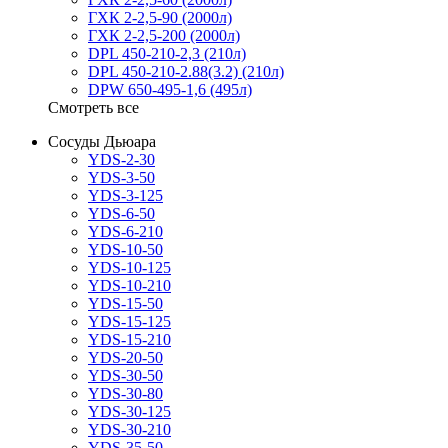
ГХК 2-2,5-90 (2000л)
ГХК 2-2,5-200 (2000л)
DPL 450-210-2,3 (210л)
DPL 450-210-2.88(3.2) (210л)
DPW 650-495-1,6 (495л)
Смотреть все
Сосуды Дьюара
YDS-2-30
YDS-3-50
YDS-3-125
YDS-6-50
YDS-6-210
YDS-10-50
YDS-10-125
YDS-10-210
YDS-15-50
YDS-15-125
YDS-15-210
YDS-20-50
YDS-30-50
YDS-30-80
YDS-30-125
YDS-30-210
YDS-35-50