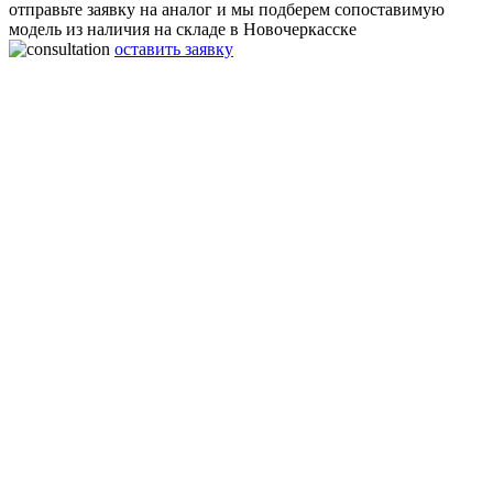
отправьте заявку на аналог и мы подберем сопоставимую
модель из наличия на складе в Новочеркасске
оставить заявку
Газификатор холодный криогенный ГХК 0,5-2,88(3,2)-90 (для
жидкого аргона)
Производительность:
90 нм3/ч
Рабочее давление:
2,88(3,2) МПа
Объём:
450 л
Габаритные размеры:
1160x1180x2345 мм
Вес:
490 Кг
Срок работы:
20 лет
Гарантия:
2 года
Материал:
Нержавеющая сталь
Аргоновый Газификатор холодный криогенный ГХК 0,5-
2,88(3,2)-90 (для жидкого аргона) подходит для лазерной резки
металлов, плазменной газорезки. Используется как крио
емкость для хранения сжиженного газа аргона. Специалисты
нашей компании оказывают консультации в процессе
эксплуатации аргоновых крио резервуаров.
Экономия на заправке жидким аргоном до 65% в
Новочеркасске. Постановка на учёт криогенных аргоновых