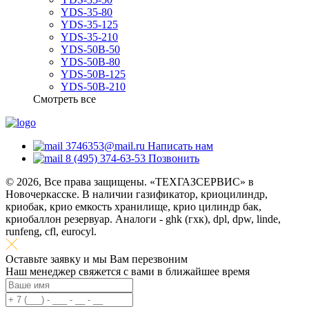
YDS-35-80
YDS-35-125
YDS-35-210
YDS-50B-50
YDS-50B-80
YDS-50B-125
YDS-50B-210
Смотреть все
3746353@mail.ru
Написать нам
8 (495) 374-63-53
Позвонить
© 2026, Все права защищены. «ТЕХГАЗСЕРВИС» в
Новочеркасске. В наличии газификатор, криоцилиндр,
криобак, крио емкость хранилище, крио цилиндр бак,
криобаллон резервуар. Аналоги - ghk (гхк), dpl, dpw, linde,
runfeng, cfl, eurocyl.
Оставьте заявку и мы Вам перезвоним
Наш менеджер свяжется с вами в ближайшее время